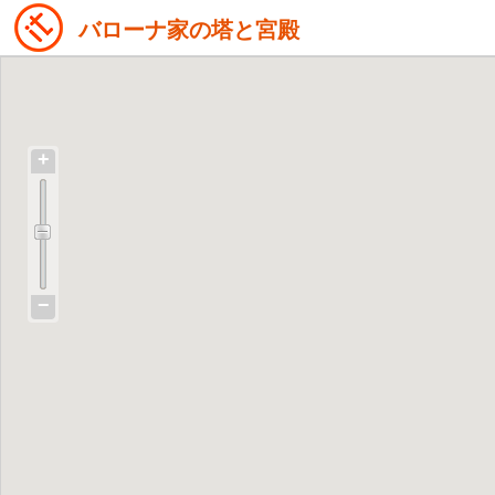
バローナ家の塔と宮殿
+
−