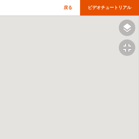
戻る
ビデオチュートリアル
fullscreen_exit