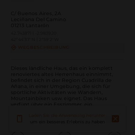
C/ Buenos Aires, 2A
Leciñana Del Camino
01213 Lantarón
42.743871 | -2.983920
42º44'37''N | 2º59'2''W
WEGBESCHREIBUNG
Dieses ländliche Haus, das ein komplett 
renoviertes altes Herrenhaus einnimmt, 
befindet sich in der Region Cuadrilla de 
Añana, in einer Umgebung, die sich für 
sportliche Aktivitäten wie Wandern, 
Mountainbiken usw. eignet. Das Haus 
verfügt über ein Esszimmer, ein 
Wohnzimmer, Heizung, Zimmer mit Bad u...
Laden Sie die Anwendung herunter,
WEITER LESEN
um ein besseres Erlebnis zu haben