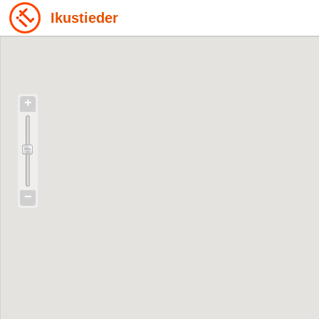
Ikustieder
+
−