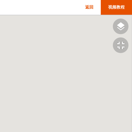
返回
视频教程
fullscreen_exit