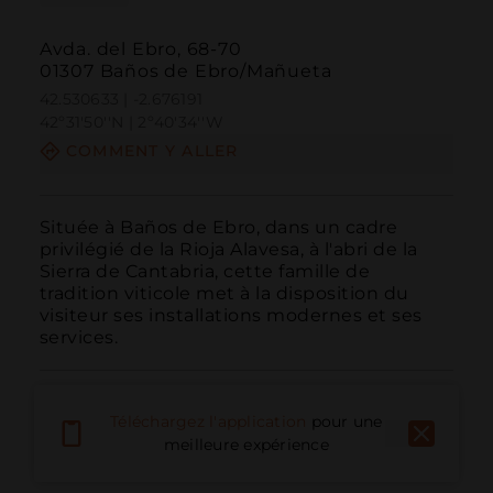
Avda. del Ebro, 68-70
01307 Baños de Ebro/Mañueta
42.530633 | -2.676191
42º31'50''N | 2º40'34''W
COMMENT Y ALLER
Située à Baños de Ebro, dans un cadre 
privilégié de la Rioja Alavesa, à l'abri de la 
Sierra de Cantabria, cette famille de 
tradition viticole met à la disposition du 
visiteur ses installations modernes et ses 
services.
Téléchargez l'application
pour une
meilleure expérience
Appeler
E-mail
Site Web