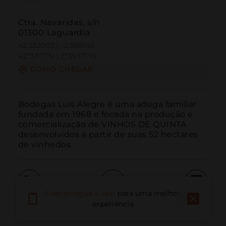
Ctra. Navaridas, s/n
01300 Laguardia
42.552003 | -2.588145
42º33'7''N | 2º35'17''W
COMO CHEGAR
Bodegas Luis Alegre é uma adega familiar 
fundada em 1968 e focada na produção e 
comercialização de VINHOS DE QUINTA 
desenvolvidos a partir de suas 52 hectares 
de vinhedos.
Descarregue a App
para uma melhor
Ligar
E-mail
Site
experiência