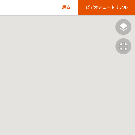
戻る
ビデオチュートリアル
fullscreen_exit