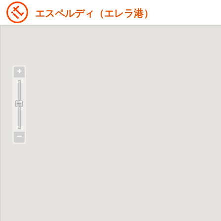
エスペルディ（エレラ港）
+
−