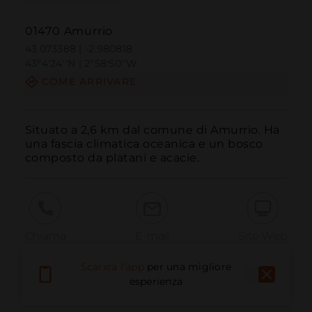
01470 Amurrio
43.073388 | -2.980818
43º4'24''N | 2º58'50''W
COME ARRIVARE
Situato a 2,6 km dal comune di Amurrio. Ha 
una fascia climatica oceanica e un bosco 
composto da platani e acacie.
Chiama
E-mail
Sito Web
Scarica l'app
per una migliore
esperienza
Segnala problema