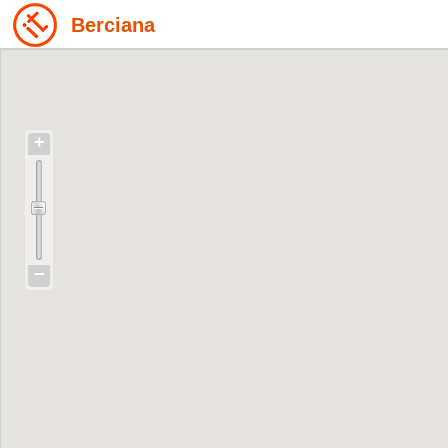
Berciana
+
−