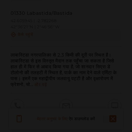
01330 Labastida/Bastida
42.605945 | -2.782268
42º36'21''N | 2º46'56''W
कैसे पहुंचें
लाबास्टिडा नगरपालिका से 2.3 किमी की दूरी पर स्थित है। 
लाबास्टिडा से इस विस्तृत मैदान तक पहुँचा जा सकता है जिसे 
हाल ही में फिर से आबाद किया गया है, जो शानदार सिएरा डे 
टोलोनो की तलहटी में स्थित है, पार्क का नाम देने वाले एर्मिटा के 
पास। इसमें एक महाद्वीपीय जलवायु पट्टी है और वृक्षारोपण में 
फ्रेशनो, चो...
और पढ़ें
बुलाना
ईमेल
वेबसाइट
बेहतर अनुभव के लिए
ऐप डाउनलोड करें