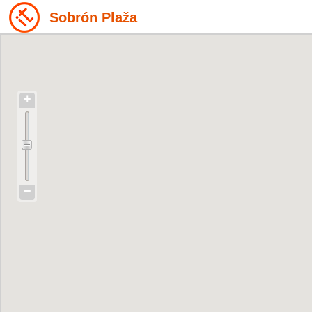
Sobrón Plaža
+
−