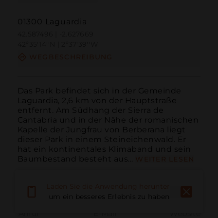
01300 Laguardia
42.587496 | -2.627669
42º35'14''N | 2º37'39''W
WEGBESCHREIBUNG
Das Park befindet sich in der Gemeinde 
Laguardia, 2,6 km von der Hauptstraße 
entfernt. Am Südhang der Sierra de 
Cantabria und in der Nähe der romanischen 
Kapelle der Jungfrau von Berberana liegt 
dieser Park in einem Steineichenwald. Er 
hat ein kontinentales Klimaband und sein 
Baumbestand besteht aus...
WEITER LESEN
Laden Sie die Anwendung herunter,
um ein besseres Erlebnis zu haben
Anruf
E-Mail
Website