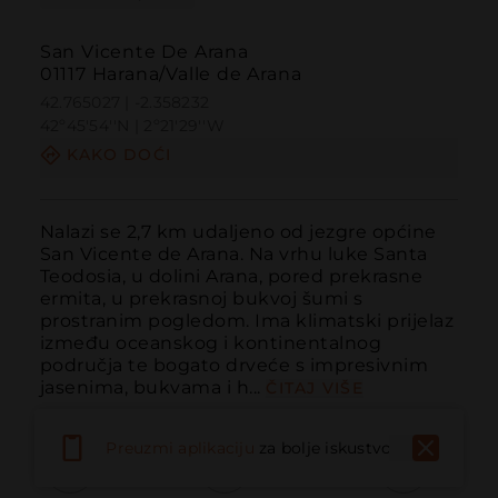
San Vicente De Arana
01117 Harana/Valle de Arana
42.765027 | -2.358232
42º45'54''N | 2º21'29''W
KAKO DOĆI
Nalazi se 2,7 km udaljeno od jezgre općine 
San Vicente de Arana. Na vrhu luke Santa 
Teodosia, u dolini Arana, pored prekrasne 
ermita, u prekrasnoj bukvoj šumi s 
prostranim pogledom. Ima klimatski prijelaz 
između oceanskog i kontinentalnog 
područja te bogato drveće s impresivnim 
jasenima, bukvama i h...
ČITAJ VIŠE
Preuzmi aplikaciju
za bolje iskustvo