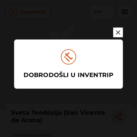
HR
DOBRODOŠLI U INVENTRIP
Sveta Teodosija (San Vicente
de Arana)
Aktivnosti u prirodi