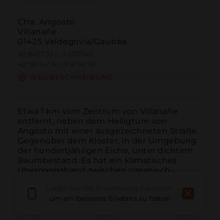
Ctra. Angosto
Villanañe
01425 Valdegovía/Gaubea
42.845733 | -3.070745
42º50'44''N | 3º4'14''W
WEGBESCHREIBUNG
Etwa 1 km vom Zentrum von Villanañe 
entfernt, neben dem Heiligtum von 
Angosto mit einer ausgezeichneten Straße. 
Gegenüber dem Kloster, in der Umgebung 
der hundertjährigen Eiche, unter dichtem 
Baumbestand. Es hat ein klimatisches 
Übergangsband zwischen ozeanisch-
kontinental und einen Baumbestand aus ...
Laden Sie die Anwendung herunter,
WEITER LESEN
um ein besseres Erlebnis zu haben