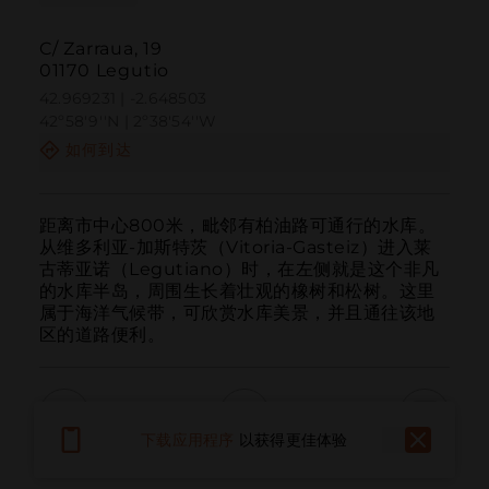
C/ Zarraua, 19
01170 Legutio
42.969231 | -2.648503
42º58'9''N | 2º38'54''W
如何到达
距离市中心800米，毗邻有柏油路可通行的水库。
从维多利亚-加斯特茨（Vitoria-Gasteiz）进入莱
古蒂亚诺（Legutiano）时，在左侧就是这个非凡
的水库半岛，周围生长着壮观的橡树和松树。这里
属于海洋气候带，可欣赏水库美景，并且通往该地
区的道路便利。
下载应用程序
以获得更佳体验
呼叫
电子邮件
网站