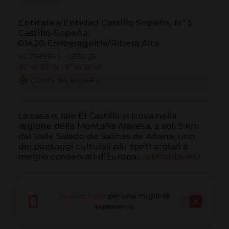
Entitatea/Entidad Castillo Sopeña, Nº 5
Castillo-Sopeña
01420 Erriberagoitia/Ribera Alta
42.788954 | -2.920125
42º47'20''N | 2º55'12''W
COME ARRIVARE
La casa rurale El Castillo si trova nella 
regione della Montaña Alavesa, a soli 5 km 
dal Valle Salado de Salinas de Añana, uno 
dei paesaggi culturali più spettacolari e 
meglio conservati d'Europa....
LEGGI DI PIÙ
Scarica l'app
per una migliore
esperienza
Chiama
E-mail
Sito Web