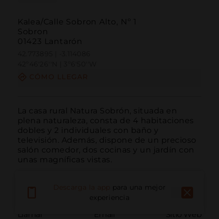
Kalea/Calle Sobron Alto, Nº 1
Sobron
01423 Lantarón
42.773895 | -3.114086
42º46'26''N | 3º6'50''W
CÓMO LLEGAR
La casa rural Natura Sobrón, situada en 
plena naturaleza, consta de 4 habitaciones 
dobles y 2 individuales con baño y 
televisión. Además, dispone de un precioso 
salón comedor, dos cocinas y un jardín con 
unas magníficas vistas.
Descarga la app
para una mejor
experiencia
Llamar
Email
Sitio Web