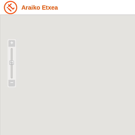
Araiko Etxea
+
−