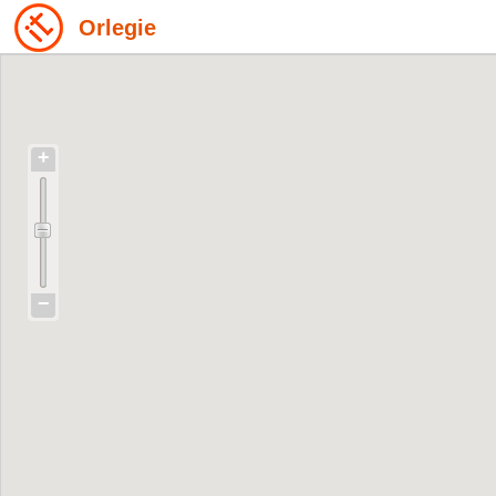
Orlegie
+
−