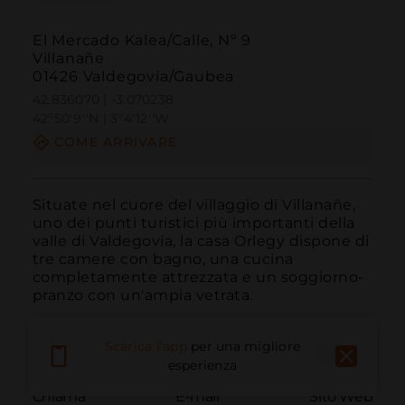
El Mercado Kalea/Calle, Nº 9
Villanañe
01426 Valdegovía/Gaubea
42.836070 | -3.070238
42º50'9''N | 3º4'12''W
COME ARRIVARE
Situate nel cuore del villaggio di Villanañe, 
uno dei punti turistici più importanti della 
valle di Valdegovía, la casa Orlegy dispone di 
tre camere con bagno, una cucina 
completamente attrezzata e un soggiorno-
pranzo con un'ampia vetrata.
Scarica l'app
per una migliore
esperienza
Chiama
E-mail
Sito Web