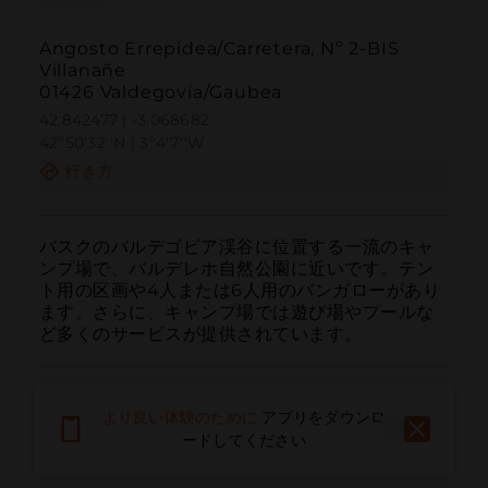
Angosto Errepidea/Carretera, Nº 2-BIS
Villanañe
01426 Valdegovía/Gaubea
42.842477 | -3.068682
42º50'32''N | 3º4'7''W
行き方
バスクのバルデゴビア渓谷に位置する一流のキャ
ンプ場で、バルデレホ自然公園に近いです。テン
ト用の区画や4人または6人用のバンガローがあり
ます。さらに、キャンプ場では遊び場やプールな
ど多くのサービスが提供されています。
より良い体験のために
アプリをダウンロ
ードしてください
呼ぶ
電子メール
ウェブサイト