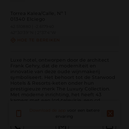
Torrea Kalea/Calle, Nº 1
01340 Elciego
42.510880 | -2.617940
42º30'39''N | 2º37'4''W
HOE TE BEREIKEN
Luxe hotel, ontworpen door de architect 
Frank Gehry, dat de moderniteit en 
innovatie van deze oude wijnmakerij 
symboliseert. Het behoort tot de Starwood 
Hotels & Resorts-keten onder hun 
prestigieuze merk The Luxury Collection. 
Met moderne inrichting, het heeft 43 
kamers met een lcd-televisie, een cd...
MEER LEZEN
Download de app
voor een betere
ervaring