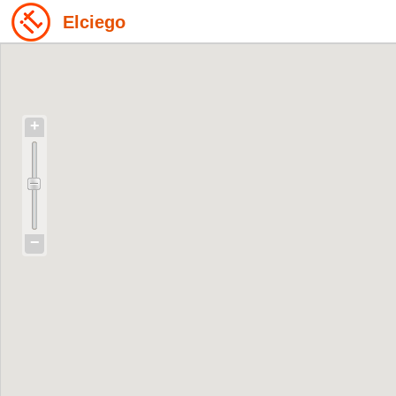
Elciego
+
−