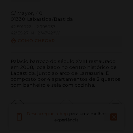
C/ Mayor, 40
01330 Labastida/Bastida
42.591022 | -2.795037
42º35'27''N | 2º47'42''W
COMO CHEGAR
Palácio barroco do século XVIII restaurado 
em 2008, localizado no centro histórico de 
Labastida, junto ao arco de Larrazuria. É 
composto por 4 apartamentos de 2 quartos 
com banheiro e sala com cozinha.
Descarregue a App
para uma melhor
Ligar
E-mail
Site
experiência