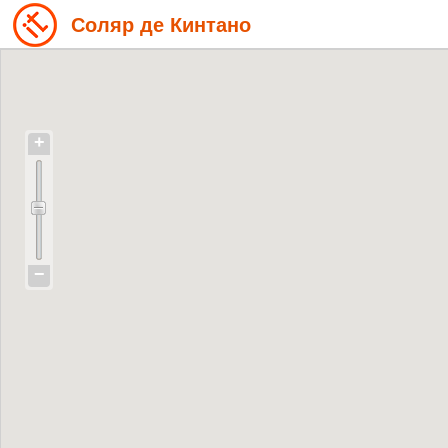
Соляр де Кинтано
+
−