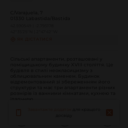
C/Varajuela, 7
01330 Labastida/Bastida
42.590549 | -2.795178
42º35'25''N | 2º47'42''W
ЯК ДІСТАТИСЯ
Сільські апартаменти, розташовані у 
поміщицькому будинку XVIII століття. Це 
будівля в стилі неокласицизму з 
облицювальним каменем. Будинок 
відремонтований зі збереженням його 
структури та має три апартаменти різних 
розмірів із ванними кімнатами, кухнею та 
їдальнею.
Завантажте додаток
для кращого
досвіду