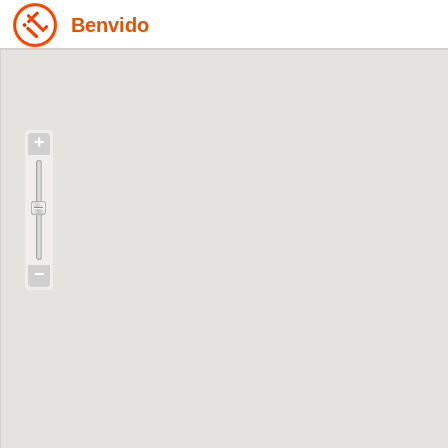
Benvido
+
−