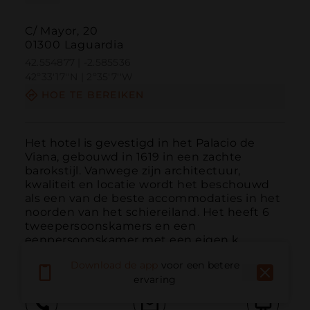
C/ Mayor, 20
01300 Laguardia
42.554877 | -2.585536
42º33'17''N | 2º35'7''W
HOE TE BEREIKEN
Het hotel is gevestigd in het Palacio de 
Viana, gebouwd in 1619 in een zachte 
barokstijl. Vanwege zijn architectuur, 
kwaliteit en locatie wordt het beschouwd 
als een van de beste accommodaties in het 
noorden van het schiereiland. Het heeft 6 
tweepersoonskamers en een 
eenpersoonskamer met een eigen k...
MEER LEZEN
Download de app
voor een betere
ervaring