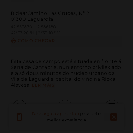
Bidea/Camino Las Cruces, Nº 2
01300 Laguardia
42.557870 | -2.586180
42º33'28''N | 2º35'10''W
COMO CHEGAR
Esta casa de campo está situada en fronte á 
Serra de Cantabria, nun entorno privilexiado 
e a só dous minutos do núcleo urbano da 
Vila de Laguardia, capital do viño na Rioxa 
Alavesa.
LER MÁIS
Descarga a aplicación
para unha
Chamar
Correo electrónico
Sitio web
mellor experiencia