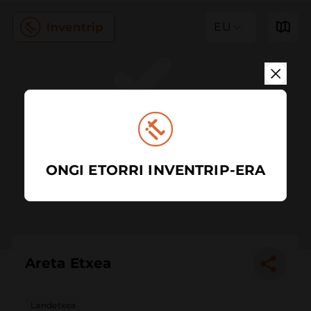
EU
ONGI ETORRI INVENTRIP-ERA
Areta Etxea
Landetxea