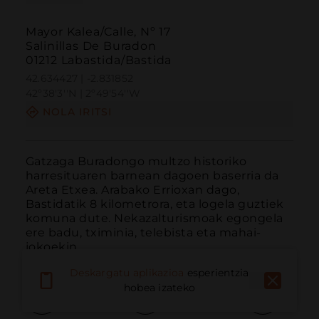
Mayor Kalea/Calle, Nº 17
Salinillas De Buradon
01212 Labastida/Bastida
42.634427 | -2.831852
42º38'3''N | 2º49'54''W
NOLA IRITSI
Gatzaga Buradongo multzo historiko 
harresituaren barnean dagoen baserria da 
Areta Etxea. Arabako Errioxan dago, 
Bastidatik 8 kilometrora, eta logela guztiek 
komuna dute. Nekazalturismoak egongela 
ere badu, tximinia, telebista eta mahai-
jokoekin.
Deskargatu aplikazioa
esperientzia
hobea izateko