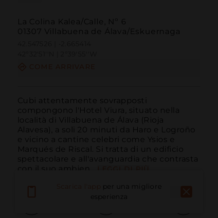
La Colina Kalea/Calle, Nº 6
01307 Villabuena de Álava/Eskuernaga
42.547526 | -2.665414
42º32'51''N | 2º39'55''W
COME ARRIVARE
Cubi attentamente sovrapposti 
compongono l'Hotel Viura, situato nella 
località di Villabuena de Álava (Rioja 
Alavesa), a soli 20 minuti da Haro e Logroño 
e vicino a cantine celebri come Ysios e 
Marqués de Riscal. Si tratta di un edificio 
spettacolare e all'avanguardia che contrasta 
con il suo ambien...
LEGGI DI PIÙ
Scarica l'app
per una migliore
esperienza