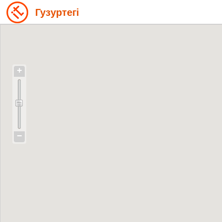
Гузуртегі
+
−