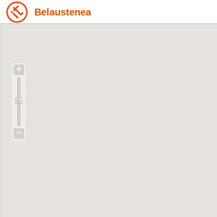
Belaustenea
+
−