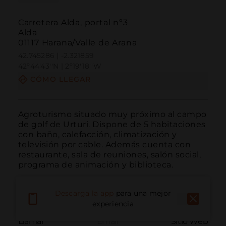
Carretera Alda, portal nº3
Alda
01117 Harana/Valle de Arana
42.745286 | -2.321859
42º44'43''N | 2º19'18''W
CÓMO LLEGAR
Agroturismo situado muy próximo al campo 
de golf de Urturi. Dispone de 5 habitaciones 
con baño, calefacción, climatización y 
televisión por cable. Además cuenta con 
restaurante, sala de reuniones, salón social, 
programa de animación y biblioteca.
Descarga la app
para una mejor
experiencia
Llamar
Email
Sitio Web