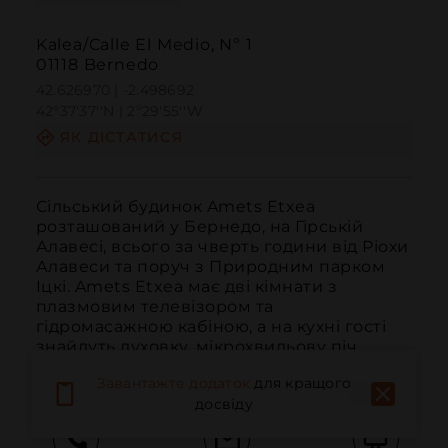
Kalea/Calle El Medio, Nº 1
01118 Bernedo
42.626970 | -2.498692
42º37'37''N | 2º29'55''W
ЯК ДІСТАТИСЯ
Сільський будинок Amets Etxea 
розташований у Бернедо, на Гірській 
Алавесі, всього за чверть години від Ріохи 
Алавеси та поруч з Природним парком 
Іцкі. Amets Etxea має дві кімнати з 
плазмовим телевізором та 
гідромасажною кабіною, а на кухні гості 
знайдуть духовку, мікрохвильову піч, 
склокерамічну пли...
ЧИТАТИ ДАЛІ
Завантажте додаток
для кращого
досвіду