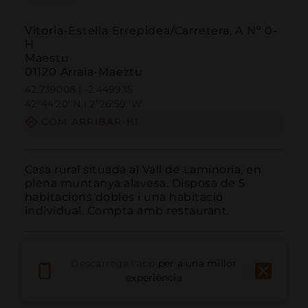
Vitoria-Estella Errepidea/Carretera, A Nº 0-
H
Maestu
01120 Arraia-Maeztu
42.739008 | -2.449935
42º44'20''N | 2º26'59''W
COM ARRIBAR-HI
Casa rural situada al Vall de Laminoria, en 
plena muntanya alavesa. Disposa de 5 
habitacions dobles i una habitació 
individual. Compta amb restaurant.
Descarrega l'app
per a una millor
experiència
Trucar
Email
Lloc Web