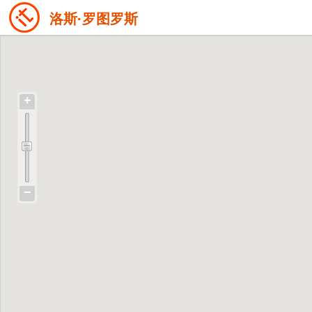
洛斯·罗图罗斯
+
−