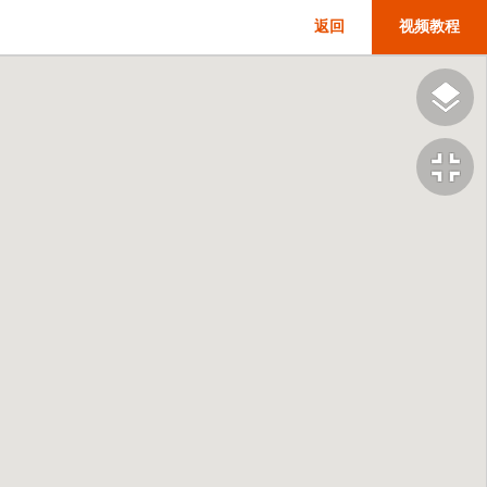
返回
视频教程
fullscreen_exit