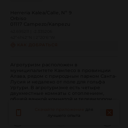
Herreria Kalea/Calle, Nº 9
Orbiso
01117 Campezo/Kanpezu
42.695211 | -2.335206
42º41'42''N | 2º20'6''W
КАК ДОБРАТЬСЯ
Агротуризм расположен в 
муниципалитете Кампесо в провинции 
Алава, рядом с природным парком Санта-
Лусия и недалеко от поле для гольфа 
Уртури. В агротуризме есть четыре 
двухместные комнаты с отоплением, 
общей ванной комнатой и телевизором.
Скачайте приложение
для
лучшего опыта