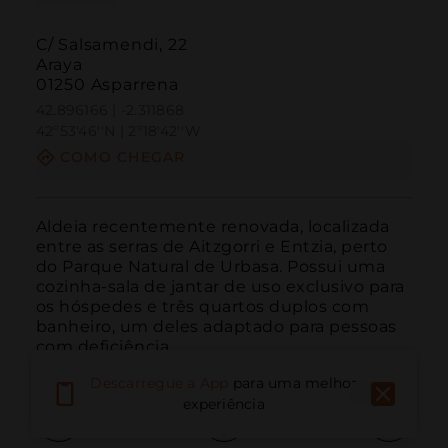
C/ Salsamendi, 22
Araya
01250 Asparrena
42.896166 | -2.311868
42º53'46''N | 2º18'42''W
COMO CHEGAR
Aldeia recentemente renovada, localizada 
entre as serras de Aitzgorri e Entzia, perto 
do Parque Natural de Urbasa. Possui uma 
cozinha-sala de jantar de uso exclusivo para 
os hóspedes e três quartos duplos com 
banheiro, um deles adaptado para pessoas 
com deficiência.
Descarregue a App
para uma melhor
experiência