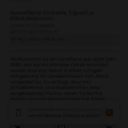
Auzoa/Barrio Errotalde, 5 (prov) -a
01208 Zalduondo
42.886140 | -2.348620
42º53'10''N | 2º20'55''W
WEGBESCHREIBUNG
Aitzkomendi ist ein Landhaus aus dem Jahr 
1690, das bis ins kleinste Detail renoviert 
wurde und von Natur in einer ruhigen 
Umgebung im Landesinneren von Álava 
umgeben ist. Es verfügt über vier 
Schlafzimmer, drei Badezimmer, eine 
ausgestattete Küche, einen Txoko mit 
Kamin und ein Wohnzimmer mit Ferns...
WEITER LESEN
Laden Sie die Anwendung herunter,
um ein besseres Erlebnis zu haben