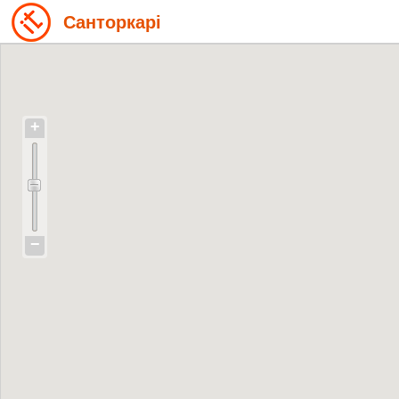
Санторкарі
+
−