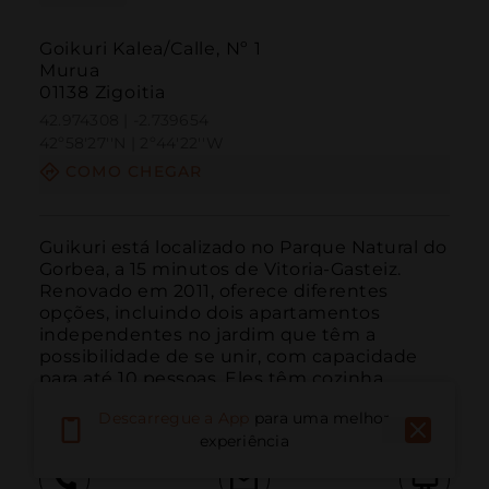
Goikuri Kalea/Calle, Nº 1
Murua
01138 Zigoitia
42.974308 | -2.739654
42º58'27''N | 2º44'22''W
COMO CHEGAR
Guikuri está localizado no Parque Natural do 
Gorbea, a 15 minutos de Vitoria-Gasteiz. 
Renovado em 2011, oferece diferentes 
opções, incluindo dois apartamentos 
independentes no jardim que têm a 
possibilidade de se unir, com capacidade 
para até 10 pessoas. Eles têm cozinha 
totalmente equipada, sala co...
LEIA MAIS
Descarregue a App
para uma melhor
experiência