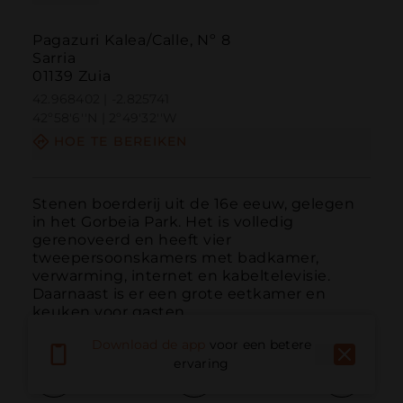
Pagazuri Kalea/Calle, Nº 8
Sarria
01139 Zuia
42.968402 | -2.825741
42º58'6''N | 2º49'32''W
HOE TE BEREIKEN
Stenen boerderij uit de 16e eeuw, gelegen 
in het Gorbeia Park. Het is volledig 
gerenoveerd en heeft vier 
tweepersoonskamers met badkamer, 
verwarming, internet en kabeltelevisie. 
Daarnaast is er een grote eetkamer en 
keuken voor gasten.
Download de app
voor een betere
ervaring