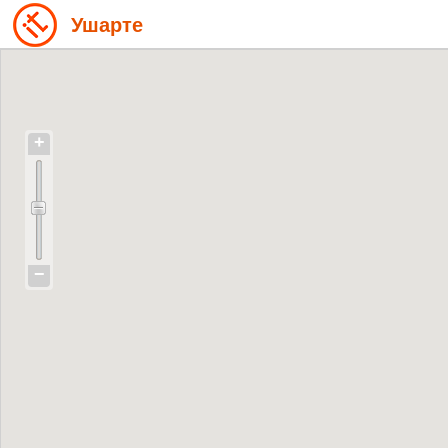
Ушарте
+
−