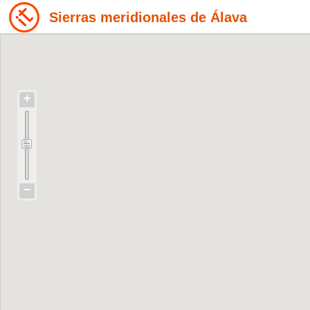
Sierras meridionales de Álava
+
−