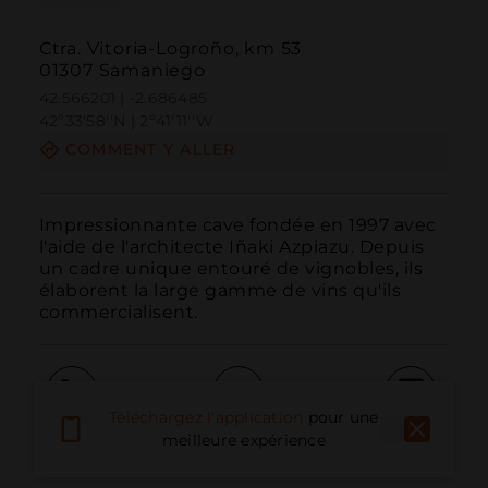
Ctra. Vitoria-Logroño, km 53
01307 Samaniego
42.566201 | -2.686485
42º33'58''N | 2º41'11''W
COMMENT Y ALLER
Impressionnante cave fondée en 1997 avec 
l'aide de l'architecte Iñaki Azpiazu. Depuis 
un cadre unique entouré de vignobles, ils 
élaborent la large gamme de vins qu'ils 
commercialisent.
Téléchargez l'application
pour une
Appeler
E-mail
Site Web
meilleure expérience