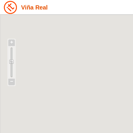
Viña Real
+
−