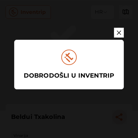
HR
DOBRODOŠLI U INVENTRIP
Beldui Txakolina
Vinarija