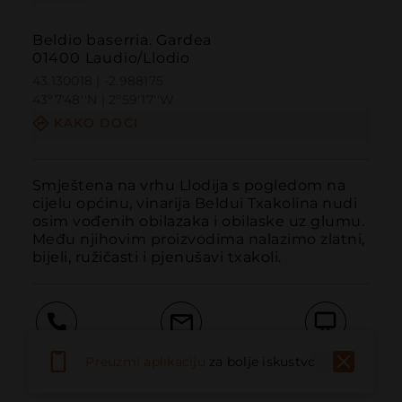
Beldio baserria. Gardea
01400 Laudio/Llodio
43.130018 | -2.988175
43º7'48''N | 2º59'17''W
KAKO DOĆI
Smještena na vrhu Llodija s pogledom na 
cijelu općinu, vinarija Beldui Txakolina nudi 
osim vođenih obilazaka i obilaske uz glumu. 
Među njihovim proizvodima nalazimo zlatni, 
bijeli, ružičasti i pjenušavi txakoli.
Pozvati
Email
Web stranica
Preuzmi aplikaciju
za bolje iskustvo