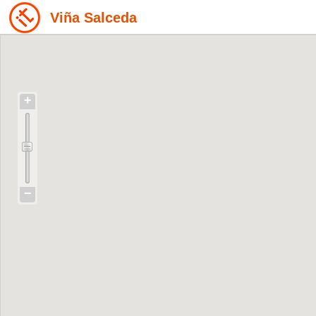
Viña Salceda
+
−