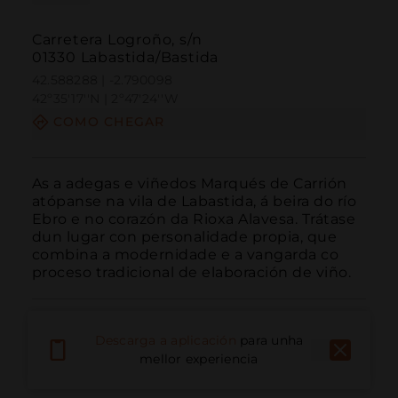
Carretera Logroño, s/n
01330 Labastida/Bastida
42.588288 | -2.790098
42º35'17''N | 2º47'24''W
COMO CHEGAR
As a adegas e viñedos Marqués de Carrión 
atópanse na vila de Labastida, á beira do río 
Ebro e no corazón da Rioxa Alavesa. Trátase 
dun lugar con personalidade propia, que 
combina a modernidade e a vangarda co 
proceso tradicional de elaboración de viño.
Descarga a aplicación
para unha
mellor experiencia
Chamar
Correo electrónico
Sitio web