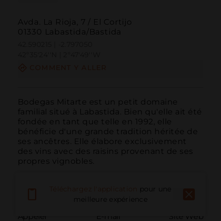
Avda. La Rioja, 7 / El Cortijo
01330 Labastida/Bastida
42.590215 | -2.797050
42º35'24''N | 2º47'49''W
COMMENT Y ALLER
Bodegas Mitarte est un petit domaine 
familial situé à Labastida. Bien qu'elle ait été 
fondée en tant que telle en 1992, elle 
bénéficie d'une grande tradition héritée de 
ses ancêtres. Elle élabore exclusivement 
des vins avec des raisins provenant de ses 
propres vignobles.
Téléchargez l'application
pour une
meilleure expérience
Appeler
E-mail
Site Web